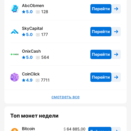
AbcObmen
Перейти
5.0
128
SkyCapital
Перейти
5.0
177
OnixCash
Перейти
5.0
564
CoinClick
Перейти
4.9
7711
смотреть все
Топ монет недели
Bitcoin
64 885,00