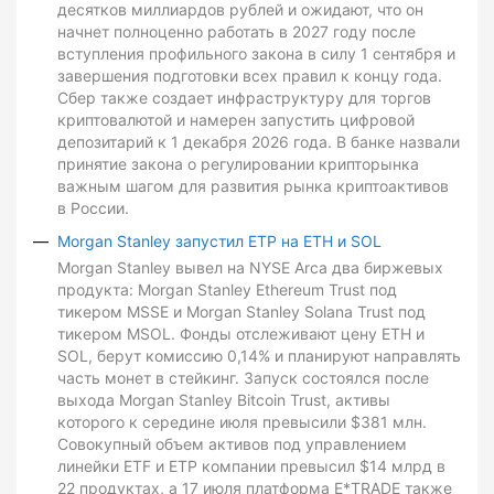
десятков миллиардов рублей и ожидают, что он
начнет полноценно работать в 2027 году после
вступления профильного закона в силу 1 сентября и
завершения подготовки всех правил к концу года.
Сбер также создает инфраструктуру для торгов
криптовалютой и намерен запустить цифровой
депозитарий к 1 декабря 2026 года. В банке назвали
принятие закона о регулировании крипторынка
важным шагом для развития рынка криптоактивов
в России.
Morgan Stanley запустил ETP на ETH и SOL
Morgan Stanley вывел на NYSE Arca два биржевых
продукта: Morgan Stanley Ethereum Trust под
тикером MSSE и Morgan Stanley Solana Trust под
тикером MSOL. Фонды отслеживают цену ETH и
SOL, берут комиссию 0,14% и планируют направлять
часть монет в стейкинг. Запуск состоялся после
выхода Morgan Stanley Bitcoin Trust, активы
которого к середине июля превысили $381 млн.
Совокупный объем активов под управлением
линейки ETF и ETP компании превысил $14 млрд в
22 продуктах, а 17 июля платформа E*TRADE также