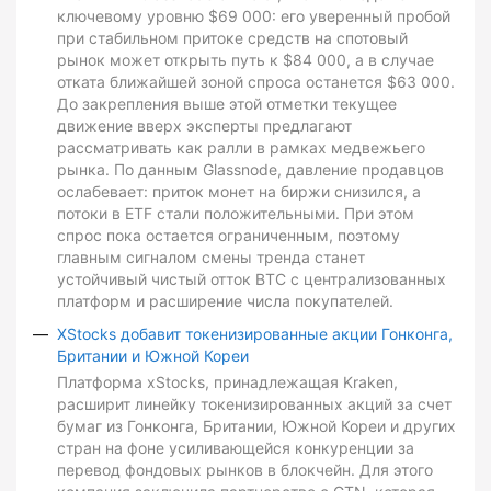
ключевому уровню $69 000: его уверенный пробой
при стабильном притоке средств на спотовый
рынок может открыть путь к $84 000, а в случае
отката ближайшей зоной спроса останется $63 000.
До закрепления выше этой отметки текущее
движение вверх эксперты предлагают
рассматривать как ралли в рамках медвежьего
рынка. По данным Glassnode, давление продавцов
ослабевает: приток монет на биржи снизился, а
потоки в ETF стали положительными. При этом
спрос пока остается ограниченным, поэтому
главным сигналом смены тренда станет
устойчивый чистый отток BTC с централизованных
платформ и расширение числа покупателей.
XStocks добавит токенизированные акции Гонконга,
Британии и Южной Кореи
Платформа xStocks, принадлежащая Kraken,
расширит линейку токенизированных акций за счет
бумаг из Гонконга, Британии, Южной Кореи и других
стран на фоне усиливающейся конкуренции за
перевод фондовых рынков в блокчейн. Для этого