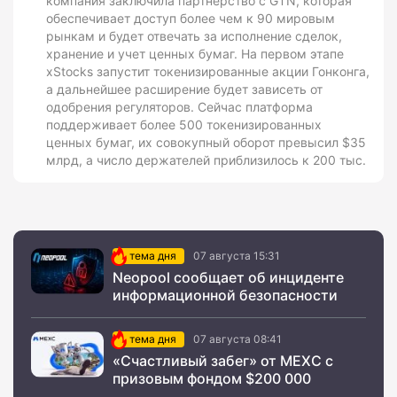
компания заключила партнерство с GTN, которая
обеспечивает доступ более чем к 90 мировым
рынкам и будет отвечать за исполнение сделок,
хранение и учет ценных бумаг. На первом этапе
xStocks запустит токенизированные акции Гонконга,
а дальнейшее расширение будет зависеть от
одобрения регуляторов. Сейчас платформа
поддерживает более 500 токенизированных
ценных бумаг, их совокупный оборот превысил $35
млрд, а число держателей приблизилось к 200 тыс.
тема дня
07 августа 15:31
Neopool сообщает об инциденте
информационной безопасности
тема дня
07 августа 08:41
«Счастливый забег» от MEXC с
призовым фондом $200 000