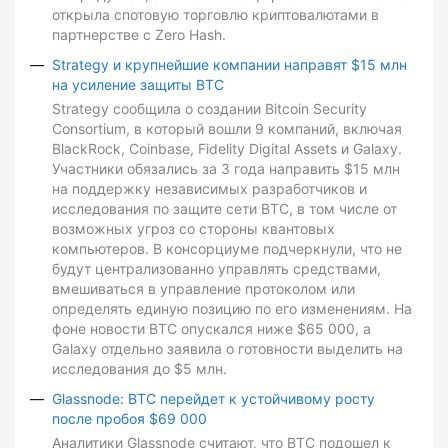
открыла спотовую торговлю криптовалютами в
партнерстве с Zero Hash.
Strategy и крупнейшие компании направят $15 млн
на усиление защиты BTC
Strategy сообщила о создании Bitcoin Security
Consortium, в который вошли 9 компаний, включая
BlackRock, Coinbase, Fidelity Digital Assets и Galaxy.
Участники обязались за 3 года направить $15 млн
на поддержку независимых разработчиков и
исследования по защите сети BTC, в том числе от
возможных угроз со стороны квантовых
компьютеров. В консорциуме подчеркнули, что не
будут централизованно управлять средствами,
вмешиваться в управление протоколом или
определять единую позицию по его изменениям. На
фоне новости BTC опускался ниже $65 000, а
Galaxy отдельно заявила о готовности выделить на
исследования до $5 млн.
Glassnode: BTC перейдет к устойчивому росту
после пробоя $69 000
Аналитики Glassnode считают, что BTC подошел к