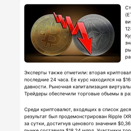
Ст
(E
ви
12
Ку
зн
ры
ра
Эксперты также отметили: вторая криптова
последние 24 часа. Ее курс находился на $1
давности. Рыночная капитализация виртуаль
Трейдеры обеспечили торговые объемы в раз
Среди криптовалют, входящих в список дес
результат был продемонстрирован Ripple (XR
за сутки, достигнув ценового значения $0,3
рынке составила $18,24 млрд. Участники тор