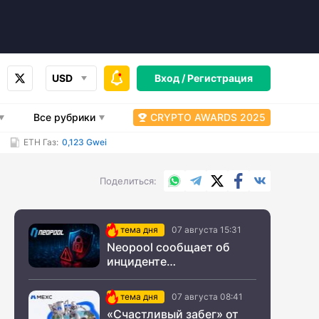
USD
Вход /
Регистрация
Все рубрики
CRYPTO AWARDS 2025
ETH Газ:
0,123 Gwei
WhatsApp
Telegram
X.com
Facebook
Вконтакт
Поделиться
тема дня
07 августа 15:31
Neopool сообщает об
инциденте
информационной
безопасности
тема дня
07 августа 08:41
«Счастливый забег» от