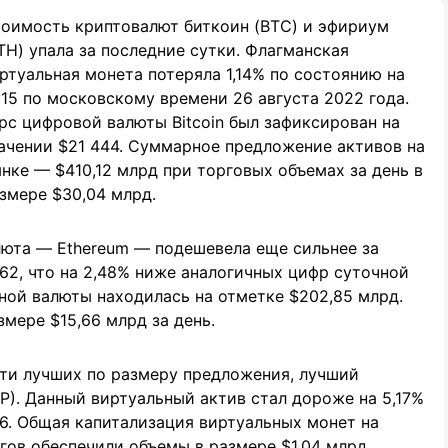
оимость криптовалют биткоин (BTC) и эфириум
TH) упала за последние сутки. Флагманская
ртуальная монета потеряла 1,14% по состоянию на
:15 по московскому времени 26 августа 2022 года.
рс цифровой валюты Bitcoin был зафиксирован на
ачении $21 444. Суммарное предложение активов на
нке — $410,12 млрд при торговых объемах за день в
змере $30,04 млрд.
люта — Ethereum — подешевела еще сильнее за
662, что на 2,48% ниже аналогичных цифр суточной
ной валюты находилась на отметке $202,85 млрд.
мере $15,66 млрд за день.
яти лучших по размеру предложения, лучший
P). Данный виртуальный актив стал дороже на 5,17%
66. Общая капитализация виртуальных монет на
гов обеспечили объемы в размере $1,04 млрд.