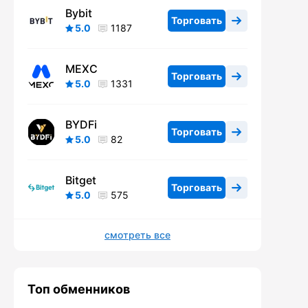
Bybit
Торговать
5.0
1187
MEXC
Торговать
5.0
1331
BYDFi
Торговать
5.0
82
Bitget
Торговать
5.0
575
смотреть все
Топ обменников