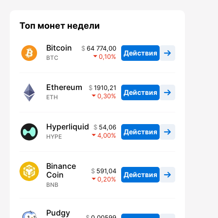
Топ монет недели
Bitcoin
64 774,00
Действия
0,10
BTC
Ethereum
1910,21
Действия
0,30
ETH
Hyperliquid
54,06
Действия
4,00
HYPE
Binance
591,04
Coin
Действия
0,20
BNB
Pudgy
0,00599