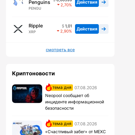
Penguins
Действия
2,70
PENGU
Ripple
1,01
Действия
2,90
XRP
смотреть все
Криптоновости
тема дня
07.08.2026
Neopool сообщает об
инциденте информационной
безопасности
тема дня
07.08.2026
«Счастливый забег» от MEXC