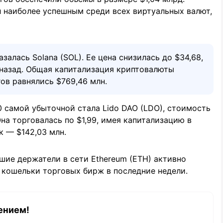
ал наиболее успешным среди всех виртуальных валют,
залась Solana (SOL). Ее цена снизилась до $34,68,
 назад. Общая капитализация криптовалюты
гов равнялись $769,46 млн.
0 самой убыточной стала Lido DAO (LDO), стоимость
Она торговалась по $1,99, имея капитализацию в
к — $142,03 млн.
йшие держатели в сети Ethereum (ETH) активно
 кошельки торговых бирж в последние недели.
ением!