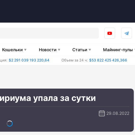
Кошельки
Новости
Статьи
Майнинг-пулы
ция:
$2 291 039 193 220,64
Объем за 24 ч:
$53 822 425 426,366
ириума упала за сутки
29.08.2022