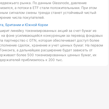
медвежьего рынка. По данным Glassnode, давление
низился, а потоки в ETF стали положительными. При этом
авным сигналом смены тренда станет устойчивый чистый
ирение числа покупателей.
га, Британии и Южной Кореи
ирит линейку токенизированных акций за счет бумаг из
ан на фоне усиливающейся конкуренции за перевод фондовых
ла партнерство с GTN, которая обеспечивает доступ более
сполнение сделок, хранение и учет ценных бумаг. На первом
Гонконга, а дальнейшее расширение будет зависеть от
ерживает более 500 токенизированных ценных бумаг, их
держателей приблизилось к 200 тыс.