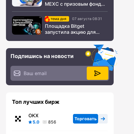
MEXC с призовым фондом
$200 000
тема дня
07 августа 08:31
Площадка Bitget
запустила акцию для
новых пользователей из
СНГ
Подпишись на новости
Топ лучших бирж
OKX
Торговать
5.0
856