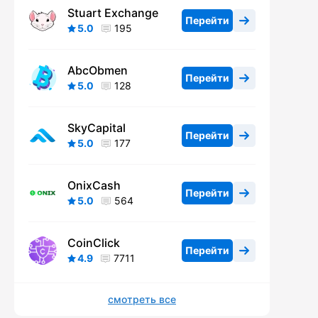
Stuart Exchange
Перейти
5.0
195
AbcObmen
Перейти
5.0
128
SkyCapital
Перейти
5.0
177
OnixCash
Перейти
5.0
564
CoinClick
Перейти
4.9
7711
смотреть все