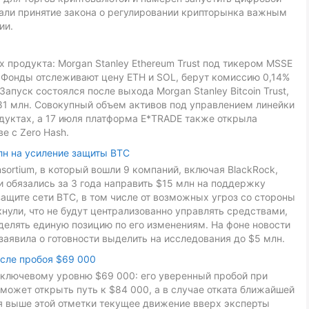
звали принятие закона о регулировании крипторынка важным
ии.
 продукта: Morgan Stanley Ethereum Trust под тикером MSSE
L. Фонды отслеживают цену ETH и SOL, берут комиссию 0,14%
Запуск состоялся после выхода Morgan Stanley Bitcoin Trust,
81 млн. Совокупный объем активов под управлением линейки
дуктах, а 17 июля платформа E*TRADE также открыла
е с Zero Hash.
лн на усиление защиты BTC
onsortium, в который вошли 9 компаний, включая BlackRock,
ники обязались за 3 года направить $15 млн на поддержку
ащите сети BTC, в том числе от возможных угроз со стороны
ули, что не будут централизованно управлять средствами,
делять единую позицию по его изменениям. На фоне новости
заявила о готовности выделить на исследования до $5 млн.
осле пробоя $69 000
к ключевому уровню $69 000: его уверенный пробой при
может открыть путь к $84 000, а в случае отката ближайшей
ия выше этой отметки текущее движение вверх эксперты