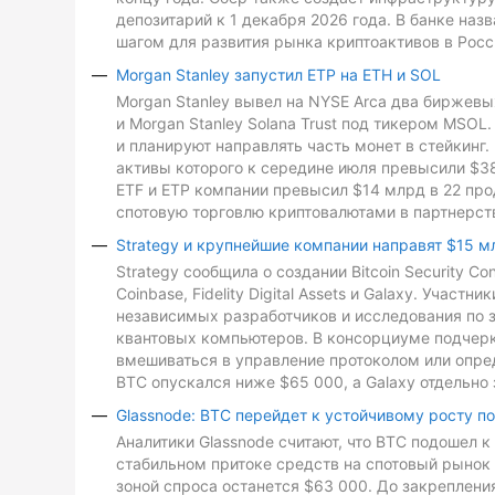
депозитарий к 1 декабря 2026 года. В банке на
шагом для развития рынка криптоактивов в Росс
Morgan Stanley запустил ETP на ETH и SOL
Morgan Stanley вывел на NYSE Arca два биржевых
и Morgan Stanley Solana Trust под тикером MSO
и планируют направлять часть монет в стейкинг. 
активы которого к середине июля превысили $3
ETF и ETP компании превысил $14 млрд в 22 про
спотовую торговлю криптовалютами в партнерств
Strategy и крупнейшие компании направят $15 м
Strategy сообщила о создании Bitcoin Security C
Coinbase, Fidelity Digital Assets и Galaxy. Участ
независимых разработчиков и исследования по з
квантовых компьютеров. В консорциуме подчеркн
вмешиваться в управление протоколом или опре
BTC опускался ниже $65 000, а Galaxy отдельно 
Glassnode: BTC перейдет к устойчивому росту п
Аналитики Glassnode считают, что BTC подошел 
стабильном притоке средств на спотовый рынок 
зоной спроса останется $63 000. До закреплен