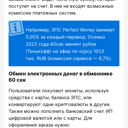
поступит на счет. В нее не входят возможные
комиссии платежных систем.
Например, ЭПС Perfect Money взимает
0,05% за каждый перевод. Осенью
2022 года 60сек меняет рубли
(Тинькофф) на эфир по курсу 101,5
тыс. RUB (комиссия сервиса — 8,7%).
Обмен электронных денег в обменнике
60 сек
Пользователи покупают монеты, используя
средства с карты, баланса ЭПС, или
конвертируют одни криптовалюты в другие.
Также можно пополнить банковский счет ИП
цифровой валютой или с карты. Для
оформления заказа нужно: