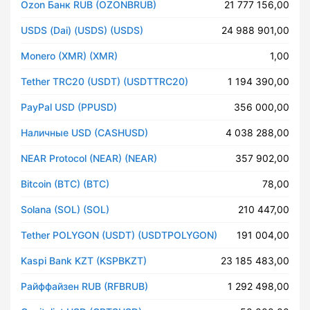
Ozon Банк RUB (OZONBRUB)
21 777 156,00
USDS (Dai) (USDS) (USDS)
24 988 901,00
Monero (XMR) (XMR)
1,00
Tether TRC20 (USDT) (USDTTRC20)
1 194 390,00
PayPal USD (PPUSD)
356 000,00
Наличные USD (CASHUSD)
4 038 288,00
NEAR Protocol (NEAR) (NEAR)
357 902,00
Bitcoin (BTC) (BTC)
78,00
Solana (SOL) (SOL)
210 447,00
Tether POLYGON (USDT) (USDTPOLYGON)
191 004,00
Kaspi Bank KZT (KSPBKZT)
23 185 483,00
Райффайзен RUB (RFBRUB)
1 292 498,00