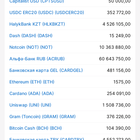
Capitalist USD (CPTSUSD)
50 000,00
USDC ERC20 (USDC) (USDCERC20)
352 772,00
HalykBank KZT (HLKBKZT)
4 526 105,00
Dash (DASH) (DASH)
15 249,00
Notcoin (NOT) (NOT)
10 363 880,00
Альфа-Банк RUB (ACRUB)
60 643 750,00
Банковская карта GEL (CARDGEL)
481 156,00
Ethereum (ETH) (ETH)
1575,00
Cardano (ADA) (ADA)
254 091,00
Uniswap (UNI) (UNI)
1 508 736,00
Gram (Toncoin) (GRAM) (GRAM)
376 226,00
Bitcoin Cash (BCH) (BCH)
104 390,00
Банковская карта TRY (CARDTRY)
4 552 273,00