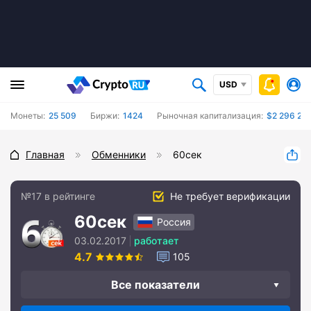
USD
Монеты:
25 509
Биржи:
1424
Рыночная капитализация:
$2 296 28
Главная
Обменники
60сек
№17 в рейтинге
Не требует верификации
60сек
Россия
03.02.2017
работает
4.7
105
Все показатели