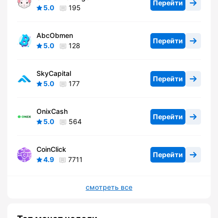
Перейти
5.0
195
AbcObmen
Перейти
5.0
128
SkyCapital
Перейти
5.0
177
OnixCash
Перейти
5.0
564
CoinClick
Перейти
4.9
7711
смотреть все