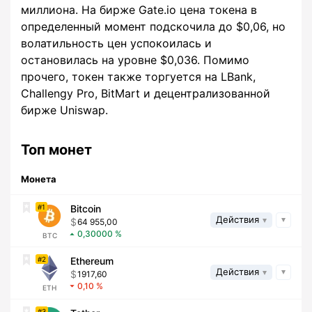
миллиона. На бирже Gate.io цена токена в
определенный момент подскочила до $0,06, но
волатильность цен успокоилась и
остановилась на уровне $0,036. Помимо
прочего, токен также торгуется на LBank,
Challengy Pro, BitMart и децентрализованной
бирже Uniswap.
Топ монет
Монета
1
Bitcoin
Действия
64 955,00
0,30000
BTC
2
Ethereum
Действия
1917,60
0,10
ETH
3