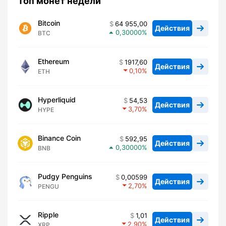
Топ монет недели
Bitcoin
64 955,00
Действия
0,30000
BTC
Ethereum
1917,60
Действия
0,10
ETH
Hyperliquid
54,53
Действия
3,70
HYPE
Binance Coin
592,95
Действия
0,30000
BNB
Pudgy Penguins
0,00599
Действия
2,70
PENGU
Ripple
1,01
Действия
2,90
XRP