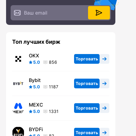
Топ лучших бирж
OKX
Торговать
5.0
856
Bybit
Торговать
5.0
1187
MEXC
Торговать
5.0
1331
BYDFi
Торговать
5.0
82