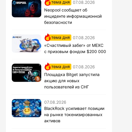
тема дня
07.08.2026
Neopool сообщает об
инциденте информационной
безопасности
тема дня
07.08.2026
«Счастливый забег» от MEXC
с призовым фондом $200 000
тема дня
07.08.2026
Площадка Bitget запустила
акцию для новых
пользователей из СНГ
07.08.2026
BlackRock усиливает позиции
на рынке токенизированных
активов