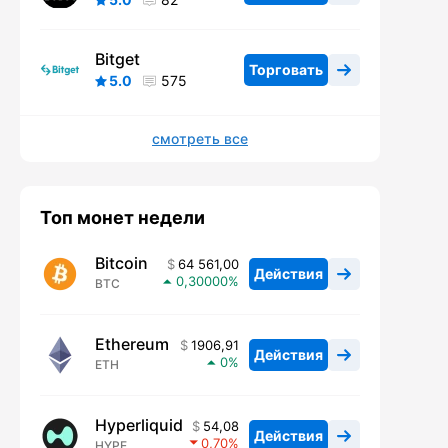
Bitget
Торговать
5.0
575
смотреть все
Топ монет недели
Bitcoin
64 561,00
Действия
0,30000
BTC
Ethereum
1906,91
Действия
0
ETH
Hyperliquid
54,08
Действия
0,70
HYPE