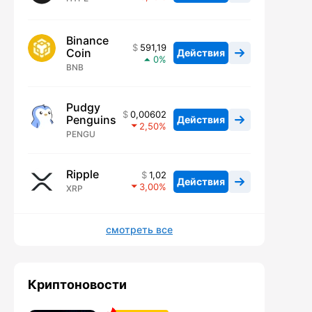
Binance
591,19
Coin
Действия
0
BNB
Pudgy
0,00602
Penguins
Действия
2,50
PENGU
Ripple
1,02
Действия
3,00
XRP
смотреть все
Криптоновости