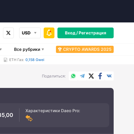
USD
Вход /
Регистрация
Все рубрики
CRYPTO AWARDS 2025
ETH Газ:
0,158 Gwei
WhatsApp
Telegram
X.com
Facebook
Вконтакт
Поделиться
Характеристики
Daeo Pro
:
35,00