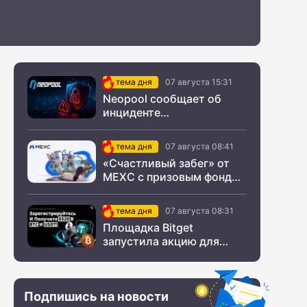
тема дня
07 августа 15:31
Neopool сообщает об
инциденте
информационной
безопасности
тема дня
07 августа 08:41
«Счастливый забег» от
MEXC с призовым фондом
$200 000
тема дня
07 августа 08:31
Площадка Bitget
запустила акцию для
новых пользователей из
СНГ
Подпишись на новости