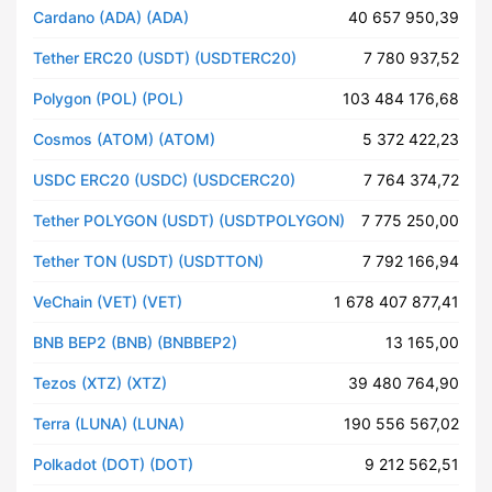
Cardano (ADA) (ADA)
40 657 950,39
Tether ERC20 (USDT) (USDTERC20)
7 780 937,52
Polygon (POL) (POL)
103 484 176,68
Cosmos (ATOM) (ATOM)
5 372 422,23
USDC ERC20 (USDC) (USDCERC20)
7 764 374,72
Tether POLYGON (USDT) (USDTPOLYGON)
7 775 250,00
Tether TON (USDT) (USDTTON)
7 792 166,94
VeChain (VET) (VET)
1 678 407 877,41
BNB BEP2 (BNB) (BNBBEP2)
13 165,00
Tezos (XTZ) (XTZ)
39 480 764,90
Terra (LUNA) (LUNA)
190 556 567,02
Polkadot (DOT) (DOT)
9 212 562,51