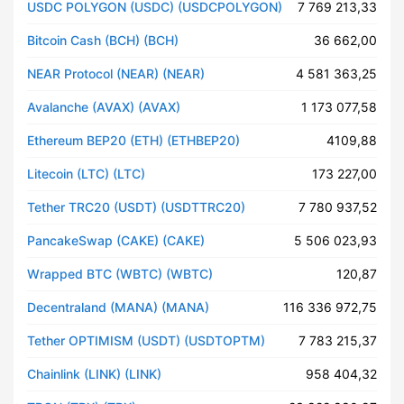
USDC POLYGON (USDC) (USDCPOLYGON)
7 769 213,33
Bitcoin Cash (BCH) (BCH)
36 662,00
NEAR Protocol (NEAR) (NEAR)
4 581 363,25
Avalanche (AVAX) (AVAX)
1 173 077,58
Ethereum BEP20 (ETH) (ETHBEP20)
4109,88
Litecoin (LTC) (LTC)
173 227,00
Tether TRC20 (USDT) (USDTTRC20)
7 780 937,52
PancakeSwap (CAKE) (CAKE)
5 506 023,93
Wrapped BTC (WBTC) (WBTC)
120,87
Decentraland (MANA) (MANA)
116 336 972,75
Tether OPTIMISM (USDT) (USDTOPTM)
7 783 215,37
Chainlink (LINK) (LINK)
958 404,32