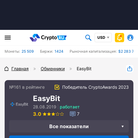
USD
Монеты:
25 509
Биржи:
1424
Рыночная капитализация:
$2 283 73
Главная
Обменники
EasyBit
№161 в рейтинге
Победитель CryptoAwards 2023
EasyBit
28.08.2019
работает
3.0
7
Все показатели