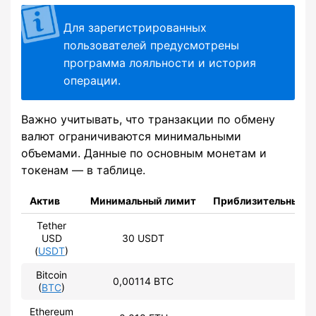
Для зарегистрированных
пользователей предусмотрены
программа лояльности и история
операции.
Важно учитывать, что транзакции по обмену
валют ограничиваются минимальными
объемами. Данные по основным монетам и
токенам — в таблице.
Актив
Минимальный лимит
Приблизительный эк
Tether
USD
30 USDT
28
(
USDT
)
Bitcoin
0,00114 BTC
27
(
BTC
)
Ethereum