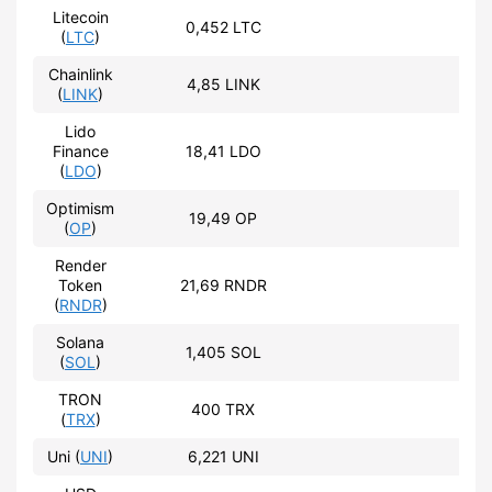
Litecoin
0,452 LTC
28
(
LTC
)
Chainlink
4,85 LINK
27
(
LINK
)
Lido
Finance
18,41 LDO
28
(
LDO
)
Optimism
19,49 OP
28
(
OP
)
Render
Token
21,69 RNDR
28
(
RNDR
)
Solana
1,405 SOL
27
(
SOL
)
TRON
400 TRX
28
(
TRX
)
Uni (
UNI
)
6,221 UNI
27