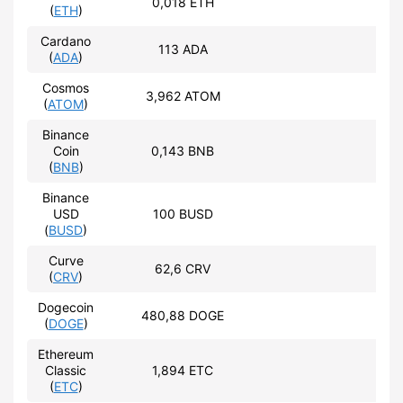
0,018 ETH
46
(
ETH
)
Cardano
113 ADA
27
(
ADA
)
Cosmos
3,962 ATOM
27
(
ATOM
)
Binance
Coin
0,143 BNB
28
(
BNB
)
Binance
USD
100 BUSD
93
(
BUSD
)
Curve
62,6 CRV
27
(
CRV
)
Dogecoin
480,88 DOGE
28
(
DOGE
)
Ethereum
Classic
1,894 ETC
27
(
ETC
)