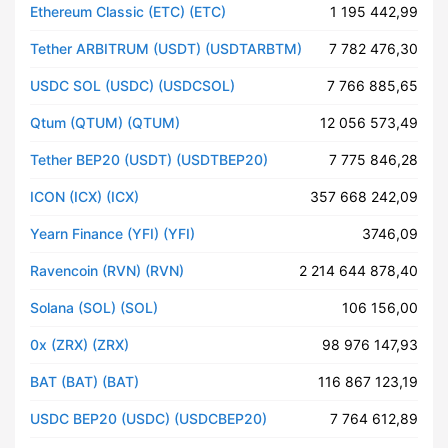
Ethereum Classic (ETC) (ETC)
1 195 442,99
Tether ARBITRUM (USDT) (USDTARBTM)
7 782 476,30
USDC SOL (USDC) (USDCSOL)
7 766 885,65
Qtum (QTUM) (QTUM)
12 056 573,49
Tether BEP20 (USDT) (USDTBEP20)
7 775 846,28
ICON (ICX) (ICX)
357 668 242,09
Yearn Finance (YFI) (YFI)
3746,09
Ravencoin (RVN) (RVN)
2 214 644 878,40
Solana (SOL) (SOL)
106 156,00
0x (ZRX) (ZRX)
98 976 147,93
BAT (BAT) (BAT)
116 867 123,19
USDC BEP20 (USDC) (USDCBEP20)
7 764 612,89