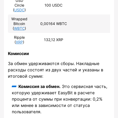
USD
Circle
100 USDC
93
(
USDC
)
Wrapped
Bitcoin
0,00164 WBTC
40
(
WBTC
)
Ripple
132,12 XRP
64
(
XRP
)
Комиссии
За обмен удерживаются сборы. Накладные
расходы состоят из двух частей и указаны в
итоговой сумме:
Комиссия за обмен.
Это сервисная часть,
которую удерживает EasyBit в расчете
процента от суммы при конвертации: 0,2%
или менее в зависимости от статуса
пользователя.