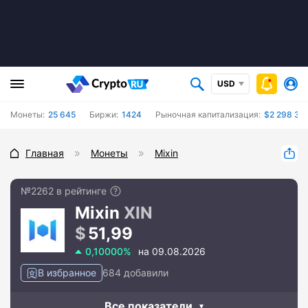
USD
Монеты:
25 645
Биржи:
1424
Рыночная капитализация:
$2 298 39
Главная
Монеты
Mixin
№2262 в рейтинге
Mixin
XIN
51,99
0,10000%
на 09.08.2026
В избранное
684 добавили
Все показатели