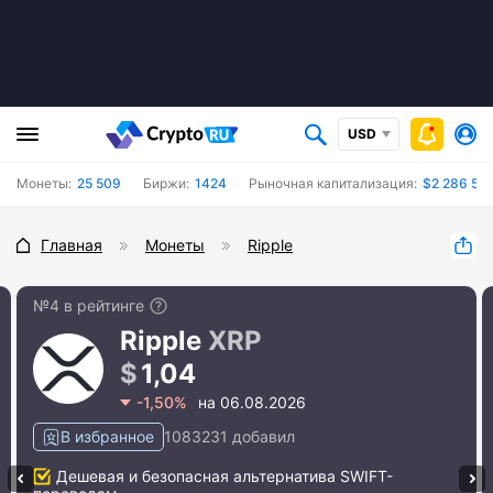
USD
Монеты:
25 509
Биржи:
1424
Рыночная капитализация:
$2 286 546
Главная
Монеты
Ripple
№4 в рейтинге
Ripple
XRP
1,04
-1,50%
на 06.08.2026
В избранное
1083231 добавил
Дешевая и безопасная альтернатива SWIFT-
#2 Ethereum
#5 