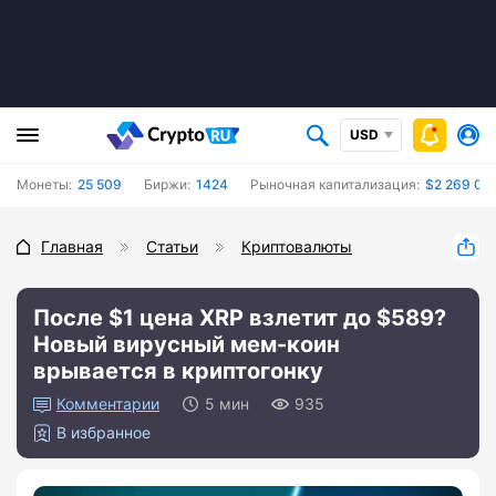
USD
Монеты:
25 509
Биржи:
1424
Рыночная капитализация:
$2 269 04
Главная
Статьи
Криптовалюты
После $1 цена XRP взлетит до $589?
Новый вирусный мем-коин
врывается в криптогонку
0
5 мин
935
В избранное