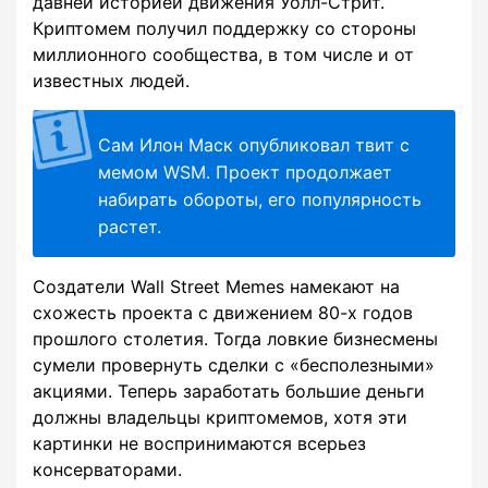
давней историей движения Уолл-Стрит.
Криптомем получил поддержку со стороны
миллионного сообщества, в том числе и от
известных людей.
Сам Илон Маск опубликовал твит с
мемом WSM. Проект продолжает
набирать обороты, его популярность
растет.
Создатели Wall Street Memes намекают на
схожесть проекта с движением 80-х годов
прошлого столетия. Тогда ловкие бизнесмены
сумели провернуть сделки с «бесполезными»
акциями. Теперь заработать большие деньги
должны владельцы криптомемов, хотя эти
картинки не воспринимаются всерьез
консерваторами.