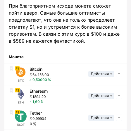
При благоприятном исходе монета сможет
пойти вверх. Самые большие оптимисты
предполагают, что она не только преодолеет
отметку $1, но и устремится к более высоким
горизонтам. В связи с этим курс в $100 и даже
в $589 не кажется фантастикой.
Монета
1
Bitcoin
Действия
64 156,00
0,50000
BTC
2
Ethereum
Действия
1894,20
1,60
ETH
3
Tether
Действия
0,99904
0
USDT