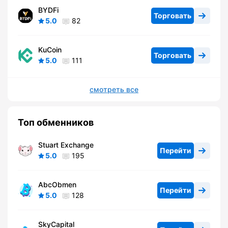
BYDFi
Торговать
5.0
82
KuCoin
Торговать
5.0
111
смотреть все
Топ обменников
Stuart Exchange
Перейти
5.0
195
AbcObmen
Перейти
5.0
128
SkyCapital