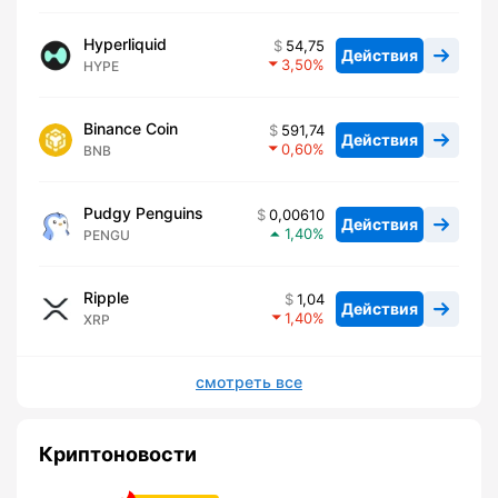
Hyperliquid
54,75
Действия
3,50
HYPE
Binance Coin
591,74
Действия
0,60
BNB
Pudgy Penguins
0,00610
Действия
1,40
PENGU
Ripple
1,04
Действия
1,40
XRP
смотреть все
Криптоновости