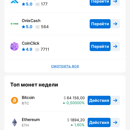
Перейти
5.0
177
OnixCash
Перейти
5.0
564
CoinClick
Перейти
4.9
7711
смотреть все
Топ монет недели
Bitcoin
64 156,00
Действия
0,50000
BTC
Ethereum
1894,20
Действия
1,60
ETH