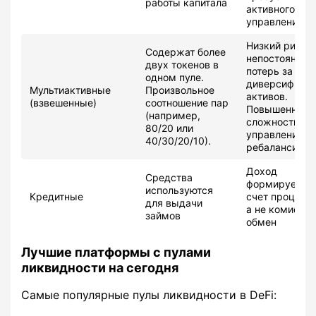
работы капитала
активного
управления.
Низкий риск
Содержат более
непостоянных
двух токенов в
потерь за сче
одном пуле.
диверсифика
Мультиактивные
Произвольное
активов.
(взвешенные)
соотношение пар
Повышенная
(например,
сложность
80/20 или
управления и
40/30/20/10).
ребалансиров
Доход
Средства
формируется 
используются
Кредитные
счет проценто
для выдачи
а не комиссий
займов
обмен
Лучшие платформы с пулами
ликвидности на сегодня
Самые популярные пулы ликвидности в DeFi: