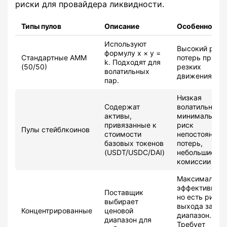
риски для провайдера ликвидности.
Типы пулов
Описание
Особенности
Используют
Высокий риск
формулу x × y =
Стандартные AMM
потерь при
k. Подходят для
(50/50)
резких
волатильных
движениях ц
пар.
Низкая
Содержат
волатильность
активы,
минимальный
привязанные к
риск
Пулы стейблкоинов
стоимости
непостоянных
базовых токенов
потерь,
(USDT/USDC/DAI)
небольшие
комиссии
Максимальна
эффективност
Поставщик
но есть риск
выбирает
выхода за
Концентрированные
ценовой
диапазон.
диапазон для
Требует