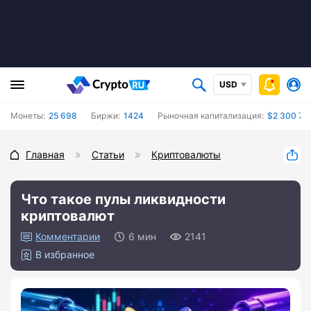
USD
Монеты:
25 698
Биржи:
1424
Рыночная капитализация:
$2 300 73
Главная
Статьи
Криптовалюты
Что такое пулы ликвидности
криптовалют
0
6 мин
2141
В избранное