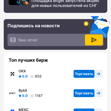
Площадка Bitget запустила акцию
для новых пользователей из СНГ
Подпишись на новости
Топ лучших бирж
OKX
Торговать
5.0
856
Bybit
Торговать
5.0
1187
MEXC